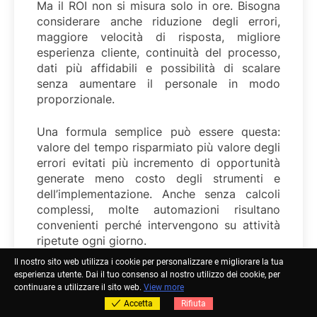
Ma il ROI non si misura solo in ore. Bisogna
considerare anche riduzione degli errori,
maggiore velocità di risposta, migliore
esperienza cliente, continuità del processo,
dati più affidabili e possibilità di scalare
senza aumentare il personale in modo
proporzionale.
Una formula semplice può essere questa:
valore del tempo risparmiato più valore degli
errori evitati più incremento di opportunità
generate meno costo degli strumenti e
dell’implementazione. Anche senza calcoli
complessi, molte automazioni risultano
convenienti perché intervengono su attività
ripetute ogni giorno.
Il nostro sito web utilizza i cookie per personalizzare e migliorare la tua
Ora sai come aumentare la
esperienza utente. Dai il tuo consenso al nostro utilizzo dei cookie, per
continuare a utilizzare il sito web.
View more
produttività attraverso
Accetta
Rifiuta
l’automazione dei workflow